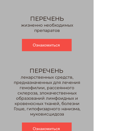
ПЕРЕЧЕНЬ
жизненно необходимых
препаратов
Ознакомиться
ПЕРЕ
ЧЕНЬ
лекарственных средств,
предназначенных для лечения
гемофилии, рассеянного
склероза, злокачественных
образований лимфоидных и
кровеносных тканей, болезни
Гоше, гипофизарного нанизма,
муковисцидоза
Ознакомиться